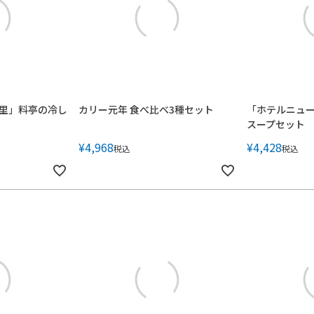
里」料亭の冷し
カリー元年 食べ比べ3種セット
「ホテルニュ
スープセット
¥
4,968
¥
4,428
税込
税込