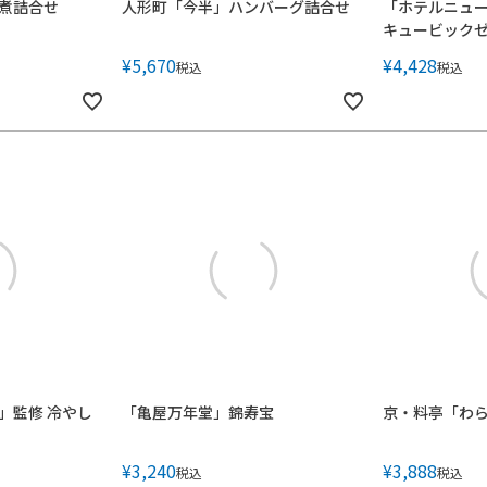
煮詰合せ
人形町「今半」ハンバーグ詰合せ
「ホテルニュ
キュービック
¥
5,670
¥
4,428
税込
税込
」監修 冷やし
「亀屋万年堂」錦寿宝
京・料亭「わ
¥
3,240
¥
3,888
税込
税込