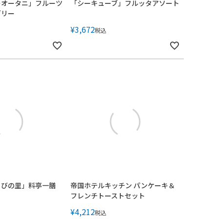
ーオータニ」フルーツ
「シーキューブ」フルッタアソート
ゼリー
¥
3,672
税込
らびの里」料亭一膳
帝国ホテルキッチン パンケーキ＆
フレンチトーストセット
¥
4,212
税込