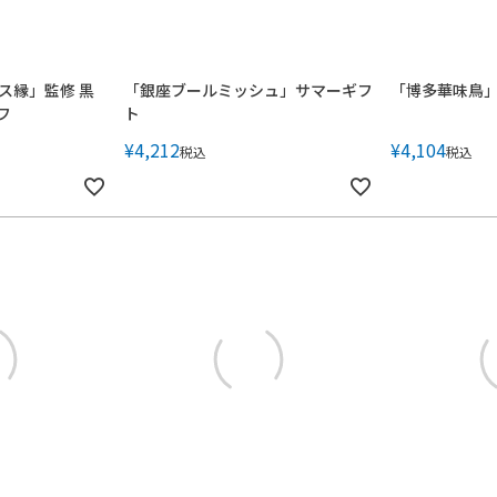
ス縁」監修 黒
「銀座ブールミッシュ」サマーギフ
「博多華味鳥
フ
ト
¥
4,212
¥
4,104
税込
税込