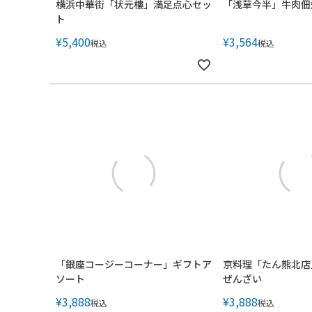
横浜中華街「状元樓」満足点心セッ
「浅草今半」牛肉佃
ト
¥
5,400
¥
3,564
税込
税込
「銀座コージーコーナー」ギフトア
京料理「たん熊北店
ソート
ぜんざい
¥
3,888
¥
3,888
税込
税込