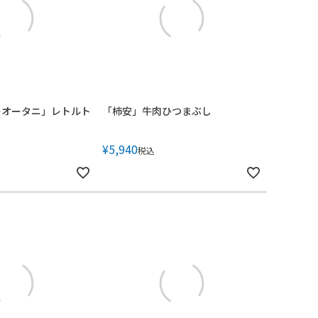
ーオータニ」レトルト
「柿安」牛肉ひつまぶし
¥
5,940
税込