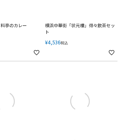
」料亭のカレー
横浜中華街「状元樓」得々飲茶セッ
ト
¥
4,536
税込