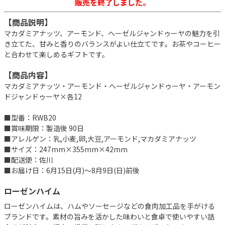
販売を終了しました。
【商品説明】
マカダミアナッツ、アーモンド、ヘーゼルジャンドゥーヤの魅力を引
き立てた、甘みと香りのバランスがよい仕立てです。お茶やコーヒー
と合わせて楽しめるギフトです。
【商品内容】
マカダミアナッツ・アーモンド・ヘーゼルジャンドゥーヤ・アーモン
ドジャンドゥーヤ×各12
■型番：RWB20
■賞味期限：製造後 90日
■アレルゲン：乳,小麦,卵,大豆,アーモンド,マカダミアナッツ
■サイズ：247mm×355mm×42mm
■配送便：佐川
■お届け日：6月15日(月)～8月9日(日)前後
ローゼンハイム
ローゼンハイムは、ハムやソーセージなどの食肉加工品を手がける
ブランドです。素材の旨みを活かした味わいと食卓で使いやすい詰