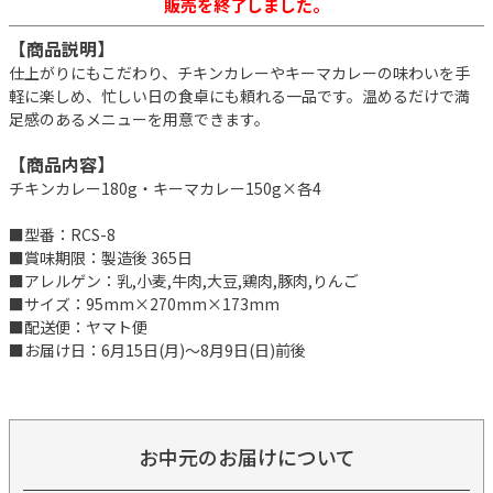
販売を終了しました。
【商品説明】
仕上がりにもこだわり、チキンカレーやキーマカレーの味わいを手
軽に楽しめ、忙しい日の食卓にも頼れる一品です。温めるだけで満
足感のあるメニューを用意できます。
【商品内容】
チキンカレー180g・キーマカレー150g×各4
■型番：RCS-8
■賞味期限：製造後 365日
■アレルゲン：乳,小麦,牛肉,大豆,鶏肉,豚肉,りんご
■サイズ：95mm×270mm×173mm
■配送便：ヤマト便
■お届け日：6月15日(月)～8月9日(日)前後
お中元のお届けについて