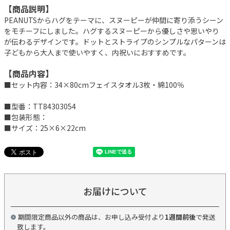
【商品説明】
PEANUTSからハグをテーマに、スヌーピーが仲間に寄り添うシーン
をモチーフにしました。ハグするスヌーピーから優しさや思いやり
が伝わるデザインです。ドットとストライプのシンプルなパターンは
子どもから大人まで使いやすく、内祝いにおすすめです。
【商品内容】
■セット内容：34×80cmフェイスタオル3枚・綿100％
■型番：TT84303054
■包装形態：
■サイズ：25×6×22cm
お届けについて
期間限定商品以外の商品は、お申し込み受付より
1週間前後
で発送
致します。