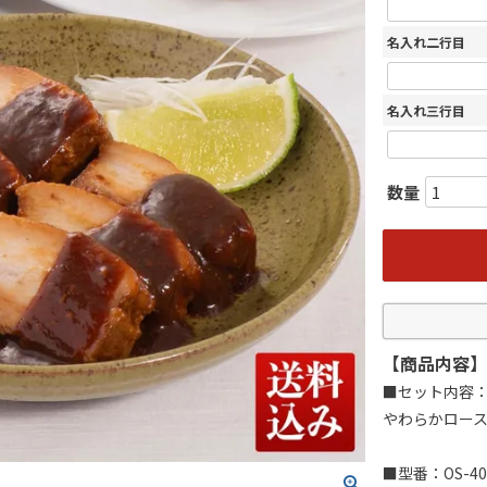
名入れ二行目
名入れ三行目
【商品内容】
■セット内容：
やわらかロース
■型番：OS-40