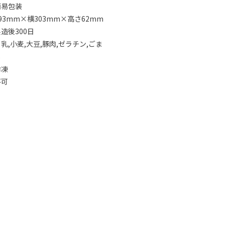
簡易包装
93mm×横303mm×高さ62mm
造後300日
,小麦,大豆,豚肉,ゼラチン,ごま
し
冷凍
不可