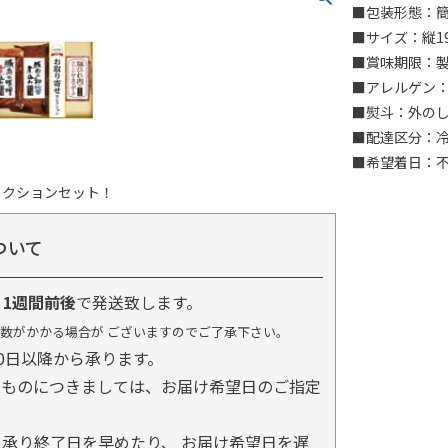
■包装形態：
■サイズ：縦1
■賞味期限：製
■アレルゲン：乳
■熨斗：外の
■配達区分：
■希望着日：
レクションセット！
ついて
り
1週間前後
で発送致します。
数がかかる場合が ございますのでご了承下さい。
0日以降から承ります。
るものにつきましては、お届け希望日のご指定
承り終了日を早めたり、 お届け希望日を遅