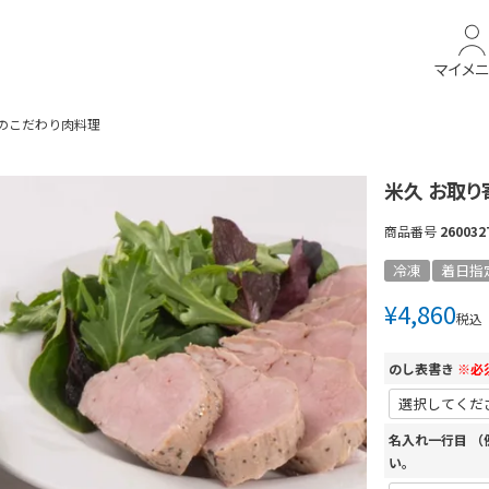
マイメ
種のこだわり肉料理
米久 お取り
商品番号
260032
冷凍
着日指
¥
4,860
税込
のし表書き
※必
名入れ一行目 
い。