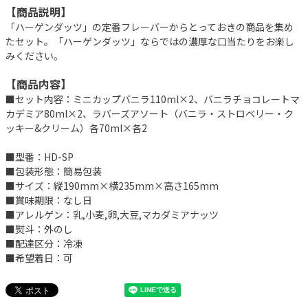
【商品説明】
「ハーゲンダッツ」の定番フレーバーからとっておきの商品を集め
たセット。「ハーゲンダッツ」ならではの濃厚な口当たりをお楽し
みください。
【商品内容】
■セット内容：ミニカップバニラ110ml×2、バニラチョコレートマ
カデミア80ml×2、ラバーズアソート（バニラ・ストロベリー・ク
ッキー&クリーム）各70ml×各2
■型番：HD-SP
■包装形態：簡易包装
■サイズ：縦190mm×横235mm×高さ165mm
■賞味期限：なし日
■アレルゲン：乳,小麦,卵,大豆,マカダミアナッツ
■熨斗：外のし
■配達区分：冷凍
■希望着日：可