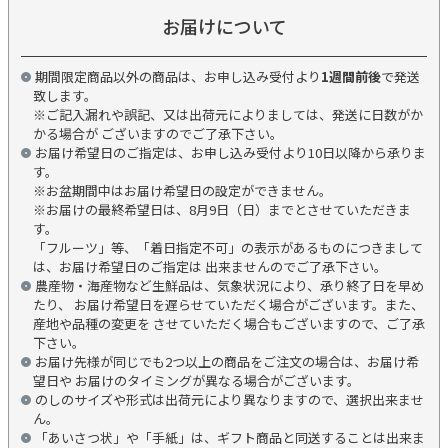
お届けについて
期間限定商品以外の商品は、お申し込み受付より
1週間前後
で発送
致します。
※ご記入漏れや誤記、又は出荷元によりましては、発送に日数がか
かる場合が ございますのでご了承下さい。
お届け希望日のご指定は、お申し込み受付より10日以降から承りま
す。
※お盆期間中はお届け希望日の設定ができません。
※お届けの最終希望日は、8月9日（日）までとさせていただきま
す。
「フルーツ」等、「着日指定不可」の表示があるものにつきまして
は、お届け希望日のご指定は 出来ませんのでご了承下さい。
農産物・海産物など生鮮品は、気象状況により、承り終了日を早め
たり、 お届け希望日を遅らせていただく場合がございます。また、
産地や品種の変更を させていただく場合もございますので、ご了承
下さい。
お届け先様が同じでも2つ以上の商品をご注文の場合は、お届け希
望日や お届けのタイミングが異なる場合がございます。
のしのサイズや形式は出荷元により異なりますので、選択出来ませ
ん。
「あいさつ状」や「手紙」は、ギフト商品と同送することは出来ま