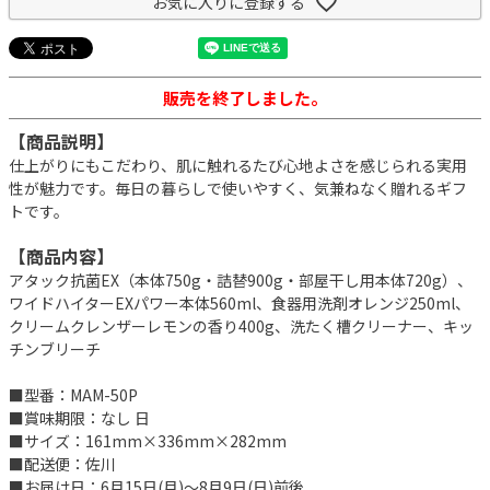
お気に入りに登録する
販売を終了しました。
【商品説明】
仕上がりにもこだわり、肌に触れるたび心地よさを感じられる実用
性が魅力です。毎日の暮らしで使いやすく、気兼ねなく贈れるギフ
トです。
【商品内容】
アタック抗菌EX（本体750g・詰替900g・部屋干し用本体720g）、
ワイドハイターEXパワー本体560ml、食器用洗剤オレンジ250ml、
クリームクレンザーレモンの香り400g、洗たく槽クリーナー、キッ
チンブリーチ
■型番：MAM-50P
■賞味期限：なし 日
■サイズ：161mm×336mm×282mm
■配送便：佐川
■お届け日：6月15日(月)～8月9日(日)前後