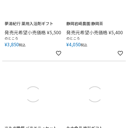
夢湯紀行 薬用入浴剤ギフト
静岡岩崎農園 静岡茶
発売元希望小売価格
¥
5,500
発売元希望小売価格
¥
5,400
のところ
のところ
¥
3,850
¥
4,050
税込
税込
米久の晩餐 バラエティセット
丸大食品 煌彩ギフト