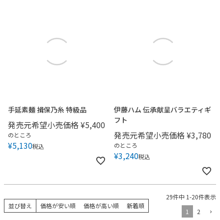
手延素麺 揖保乃糸 特級品
伊藤ハム 伝承献呈バラエティギ
フト
発売元希望小売価格
¥
5,400
発売元希望小売価格
¥
3,780
のところ
¥
5,130
のところ
税込
¥
3,240
税込
29
件中
1
-
20
件表示
並び替え
価格が安い順
価格が高い順
新着順
1
2