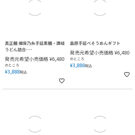
真正麺 揖保乃糸手延素麺・讃岐
島原手延べそうめんギフト
うどん詰合･･･
発売元希望小売価格
¥
6,480
発売元希望小売価格
¥
6,480
のところ
¥
3,888
のところ
税込
¥
3,888
税込