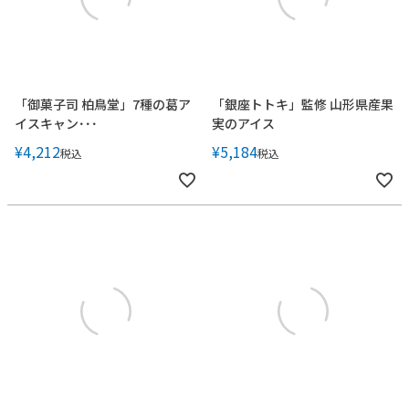
「御菓子司 柏鳥堂」7種の葛ア
「銀座トトキ」監修 山形県産果
イスキャン･･･
実のアイス
¥
4,212
¥
5,184
税込
税込