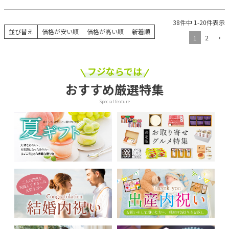
38
件中
1
-
20
件表示
並び替え
価格が安い順
価格が高い順
新着順
1
2
フジならでは
おすすめ厳選特集
Special feature