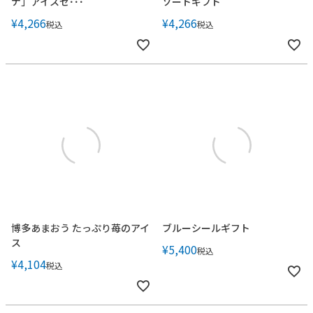
ナ」アイスセ･･･
ソートギフト
¥
4,266
¥
4,266
税込
税込
博多あまおう たっぷり苺のアイ
ブルーシールギフト
ス
¥
5,400
税込
¥
4,104
税込