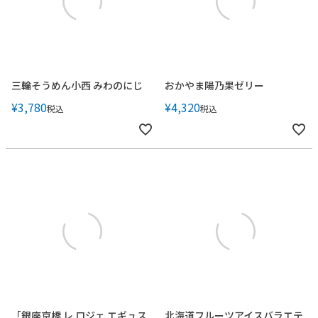
三輪そうめん小西 みわのにじ
おかやま陽乃果ゼリー
¥
3,780
¥
4,320
税込
税込
「銀座京橋 レ ロジェ エギュス
北海道フルーツアイスバラエテ