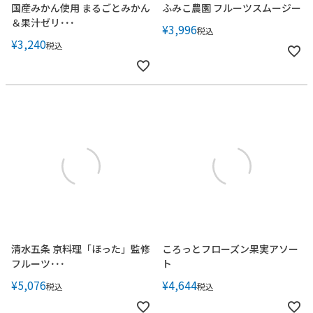
国産みかん使用 まるごとみかん
ふみこ農園 フルーツスムージー
＆果汁ゼリ･･･
¥
3,996
税込
¥
3,240
税込
清水五条 京料理「ほった」監修
ころっとフローズン果実アソー
フルーツ･･･
ト
¥
5,076
¥
4,644
税込
税込