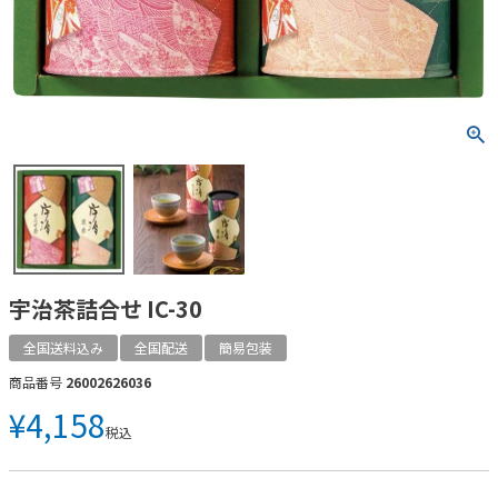
宇治茶詰合せ IC-30
全国送料込み
全国配送
簡易包装
商品番号
26002626036
¥
4,158
税込