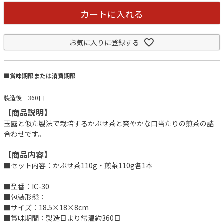
カートに入れる
お気に入りに登録する
■賞味期限または消費期限
製造後 360日
【商品説明】
玉露と似た製法で栽培するかぶせ茶と爽やかな口当たりの煎茶の詰
合わせです。
【商品内容】
■セット内容：かぶせ茶110g・煎茶110g各1本
■型番：IC-30
■包装形態：
■サイズ：18.5×18×8cm
■賞味期間：製造日より常温約360日